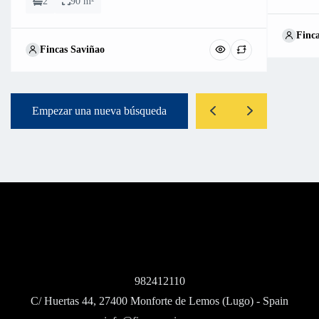
2
90 m²
Finc
Fincas Saviñao
Empezar una nueva búsqueda
982412110
C/ Huertas 44, 27400 Monforte de Lemos (Lugo) - Spain