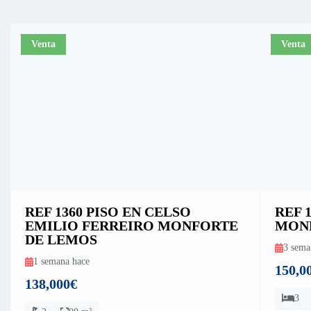
Venta
Venta
REF 1360 PISO EN CELSO
REF 
EMILIO FERREIRO MONFORTE
MON
DE LEMOS
3 sema
1 semana hace
150,0
138,000€
3