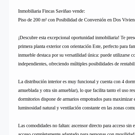
Inmobiliaria Fincas Saviñao vende:
Piso de 200 m² con Posibilidad de Conversión en Dos Vivien
¡Descubre esta excepcional oportunidad inmobiliaria! Te pre
primera planta exterior con orientación Este, perfecto para fa
inmueble destaca por su versatilidad única: puede utilizarse 
independientes, ofreciendo múltiples posibilidades de rentabil
La distribución interior es muy funcional y cuenta con 4 dorm
amueblada y otra sin amueblar), lo que facilita tanto el uso 
dormitorios dispone de armarios empotrados para maximizar el
luminosidad natural y ventilación constante en las zonas com
Las comodidades no faltan: ascensor directo para acceso sin es
acceso completamente adaptado para personas con movilidad r