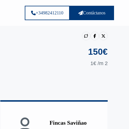
+34982412110
Contáctanos
150€
1€
/m 2
Mostrar todas loas photos
Fincas Saviñao