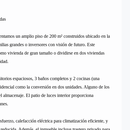
das
sentamos un amplio piso de 200 m² construidos ubicado en la
milias grandes o inversores con visión de futuro. Este
como vivienda de gran tamaño o dividirse en dos viviendas
idad.
itorios espaciosos, 3 baños completos y 2 cocinas (una
residencial como la conversión en dos unidades. Alguno de los
 almacenaje. El patio de luces interior proporciona
unes.
fuerzo, calefacción eléctrica para climatización eficiente, y
educida. Además, el inmueble incluye trastero privado para