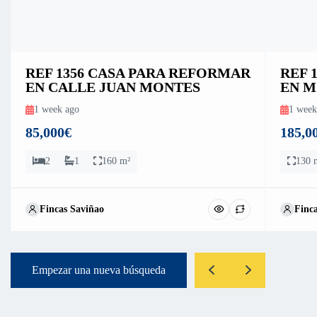
REF 1356 CASA PARA REFORMAR
REF 
EN CALLE JUAN MONTES
EN M
1 week ago
1 week
85,000€
185,0
2
1
160 m²
130 
Fincas Saviñao
Finc
Empezar una nueva búsqueda