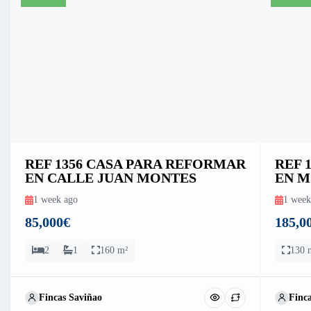
REF 1356 CASA PARA REFORMAR
REF 
EN CALLE JUAN MONTES
EN M
1 week ago
1 week
85,000€
185,0
2
1
160 m²
130 
Fincas Saviñao
Finc