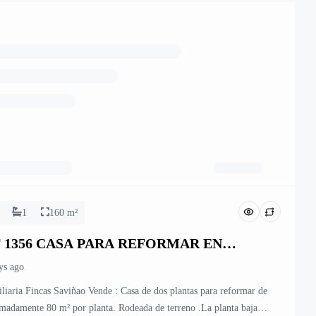
1
160 m²
 1356 CASA PARA REFORMAR EN
LE JUAN MONTES
ys ago
liaria Fincas Saviñao Vende : Casa de dos plantas para reformar de
madamente 80 m² por planta. Rodeada de terreno .La planta baja