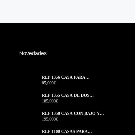
Novedades
REF 1356 CASA PARA
REFORMAR EN CALLE JUAN
85,000€
MONTES
REF 1355 CASA DE DOS
PLANTAS EN MONFORTE DE
185,000€
LEMOS
REF 1358 CASA CON BAJO Y
DOS PLANTAS EN RÚA
195,000€
VEIGUIÑA MONFORTE DE
LEMOS
REF 1100 CASAS PARA