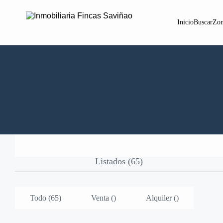
Inicio
Buscar
Zon
Fincas Saviñao
Listados (65)
Todo (65)
Venta (
)
Alquiler (
)