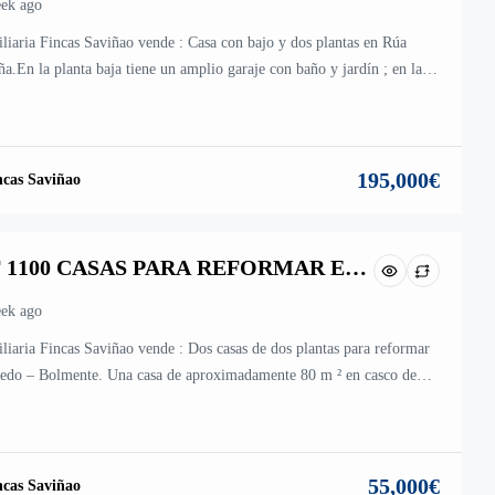
ek ago
NFORTE DE LEMOS
liaria Fincas Saviñao vende : Casa con bajo y dos plantas en Rúa
ña.En la planta baja tiene un amplio garaje con baño y jardín ; en la
 primera tiene un salón con galería ,baño ,4 dormitorios ,cocina
ada con cocina de leña , balcón y lavandería .El segundo piso es
co al primero.
195,000€
ncas Saviñao
 1100 CASAS PARA REFORMAR EN
EDO – BOLMENTE – SOBER
ek ago
liaria Fincas Saviñao vende : Dos casas de dos plantas para reformar
edo – Bolmente. Una casa de aproximadamente 80 m ² en casco de
 con tejado nuevo situada en un parcela de aproximadamente 450 m ²
erre de piedra .La otra casa tiene aproximadamente 20 m ² tiene
n tejado nuevo […]
55,000€
ncas Saviñao