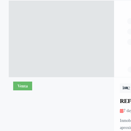
Venta
2
REF
CAL
7 da
Inmobi
aproxi