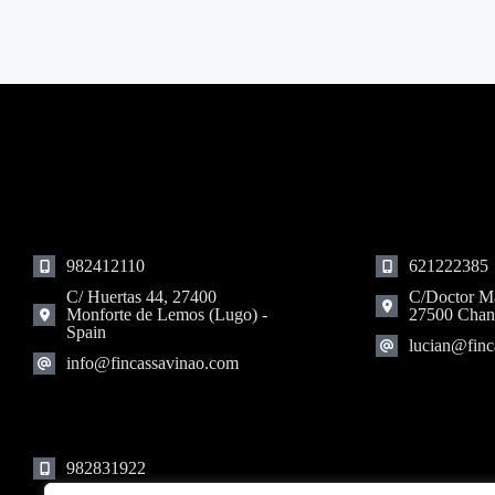
982412110
621222385
C/ Huertas 44, 27400
C/Doctor Ma
Monforte de Lemos (Lugo) -
27500 Chan
Spain
lucian@finc
info@fincassavinao.com
982831922