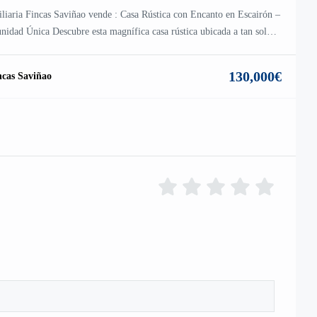
liaria Fincas Saviñao vende : Casa Rústica con Encanto en Escairón –
nidad Única Descubre esta magnífica casa rústica ubicada a tan solo 4
Escairón, en una posición privilegiada próxima al Camino de
go de Invierno. Se trata de una propiedad con carácter, construida en
130,000€
ncas Saviñao
que combina la autenticidad del pasado con […]