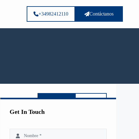
+34982412110
Contáctanos
Llamar
E-mail
Get In Touch