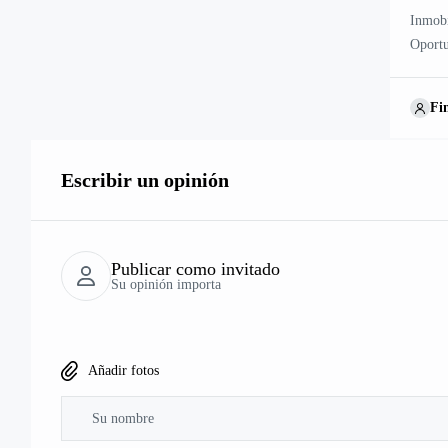
Inmobi
Oportu
km de 
Santia
Fi
1937, 
Escribir un opinión
Publicar como invitado
Su opinión importa
Añadir fotos