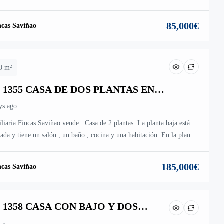
a y en la planta alta hay una cocina , un salón , un baño y dos
ciones.
85,000€
ncas Saviñao
0 m²
 1355 CASA DE DOS PLANTAS EN
NFORTE DE LEMOS
ys ago
liaria Fincas Saviñao vende : Casa de 2 plantas .La planta baja está
ada y tiene un salón , un baño , cocina y una habitación .En la planta
iba hay 3 habitaciones , una cocina y un baño .Tiene una finca de
² totalmente cerrada.
185,000€
ncas Saviñao
 1358 CASA CON BAJO Y DOS
NTAS EN RÚA VEIGUIÑA