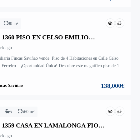
90 m²
 1360 PISO EN CELSO EMILIO
RREIRO MONFORTE DE LEMOS
ek ago
liaria Fincas Saviñao vende: Piso de 4 Habitaciones en Calle Celso
 Ferreiro – ¡Oportunidad Única! Descubre este magnífico piso de 135
una una promoción de viviendas en la codiciada Calle Celso Emilio
ro. Se trata de una vivienda en segundo uso en perfecto estado de
138,000€
ncas Saviñao
vación, ideal para familias que buscan comodidad […]
5
560 m²
 1359 CASA EN LAMALONGA FION
AVIÑAO
ek ago