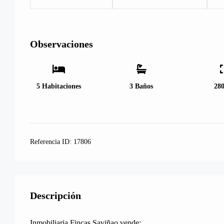
Observaciones
5
Habitaciones
3
Baños
28
Referencia ID:
17806
Descripción
Inmobiliaria Fincas Saviñao vende: