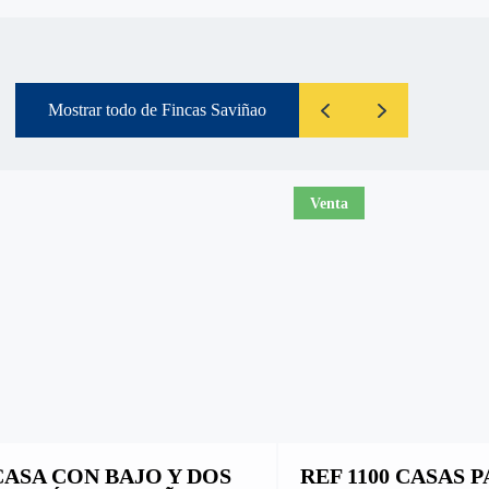
Mostrar todo de Fincas Saviñao
Venta
 CASA CON BAJO Y DOS
REF 1100 CASAS