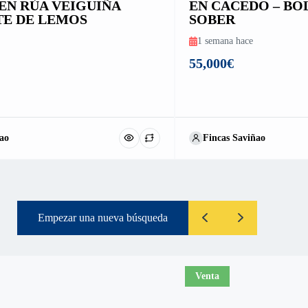
EN RÚA VEIGUIÑA
EN CACEDO – BO
E DE LEMOS
SOBER
1 semana hace
55,000€
ao
Fincas Saviñao
Empezar una nueva búsqueda
Venta