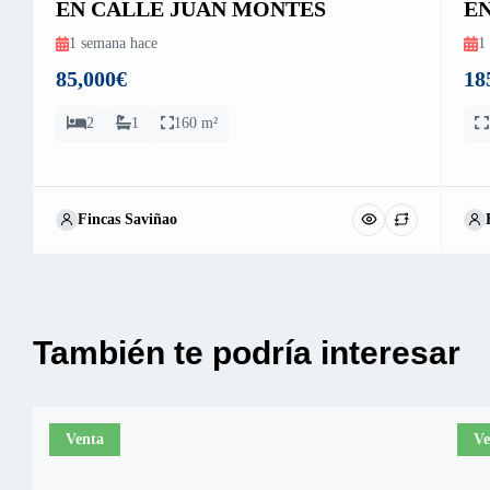
EN CALLE JUAN MONTES
E
1 semana hace
1
85,000€
18
2
1
160 m²
Fincas Saviñao
También te podría interesar
Venta
Ve