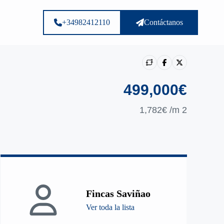
+34982412110
Contáctanos
499,000€
1,782€
/m 2
Mostrar todas loas photos
Fincas Saviñao
Ver toda la lista