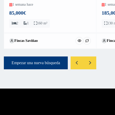
1 semana hace
1 sema
85,000€
185,0
2
1
160 m²
130 
Fincas Saviñao
Finc
Empezar una nueva búsqueda