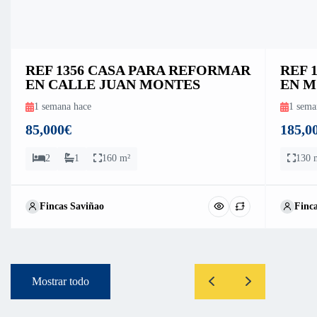
REF 1356 CASA PARA REFORMAR
REF 
EN CALLE JUAN MONTES
EN M
1 semana hace
1 sema
85,000€
185,0
2
1
160 m²
130 
Fincas Saviñao
Finc
Mostrar todo