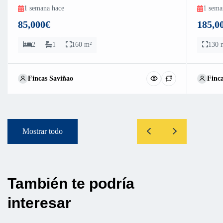
1 semana hace
1 sema
85,000€
185,0
2
1
160 m²
130 
Fincas Saviñao
Finc
Mostrar todo
También te podría
interesar