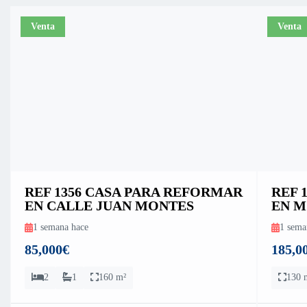
Venta
Venta
REF 1356 CASA PARA REFORMAR
REF 
EN CALLE JUAN MONTES
EN M
1 semana hace
1 sema
85,000€
185,0
2
1
160 m²
130 