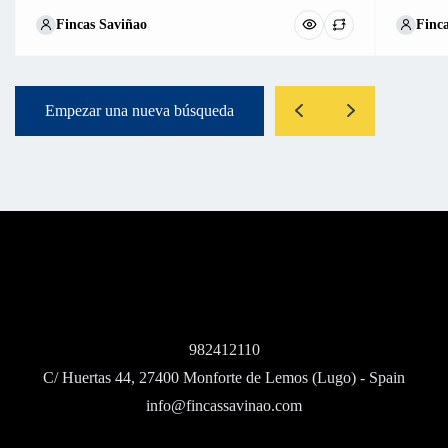
Fincas Saviñao
Finc
Empezar una nueva búsqueda
982412110
C/ Huertas 44, 27400 Monforte de Lemos (Lugo) - Spain
info@fincassavinao.com