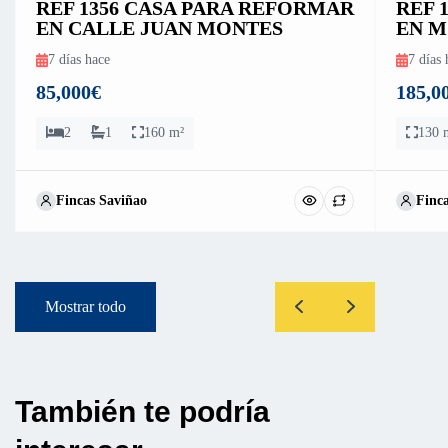
REF 1356 CASA PARA REFORMAR
REF 
EN CALLE JUAN MONTES
EN M
7 días hace
7 días 
85,000€
185,0
2
1
160 m²
130 
Fincas Saviñao
Finc
Mostrar todo
También te podría