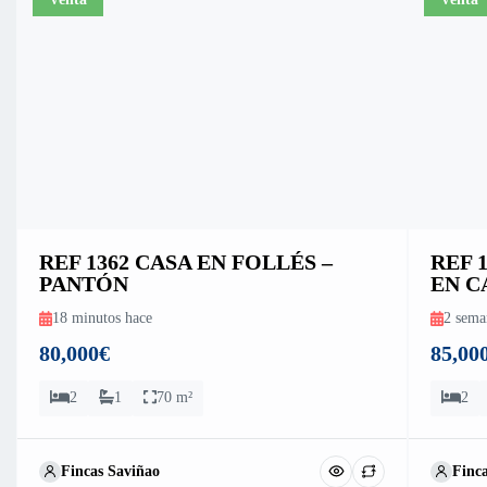
REF 1362 CASA EN FOLLÉS –
REF 
PANTÓN
EN C
18 minutos hace
2 sema
80,000€
85,00
2
1
70 m²
2
Fincas Saviñao
Finc