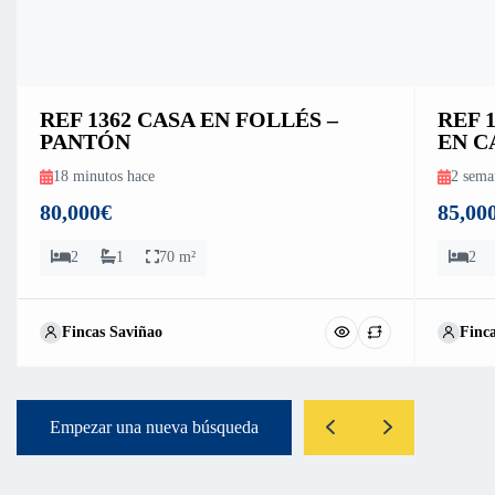
REF 1362 CASA EN FOLLÉS –
REF 
PANTÓN
EN C
18 minutos hace
2 sema
80,000€
85,00
2
1
70 m²
2
Fincas Saviñao
Finc
Empezar una nueva búsqueda