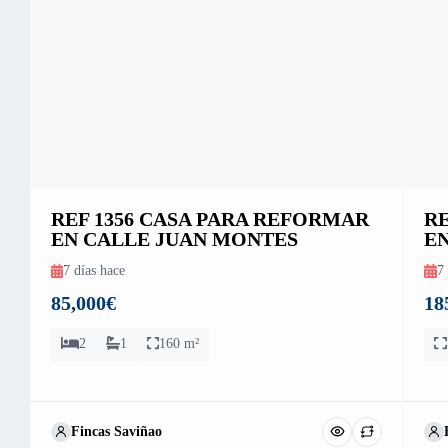
REF 1356 CASA PARA REFORMAR
RE
EN CALLE JUAN MONTES
E
7 días hace
7 
85,000€
18
2
1
160 m²
Fincas Saviñao