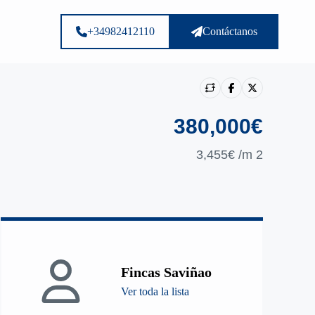
+34982412110
Contáctanos
380,000€
3,455€
/m 2
Mostrar todas loas photos
Fincas Saviñao
Ver toda la lista