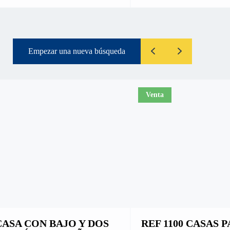
Empezar una nueva búsqueda
Venta
 CASA CON BAJO Y DOS
REF 1100 CASAS