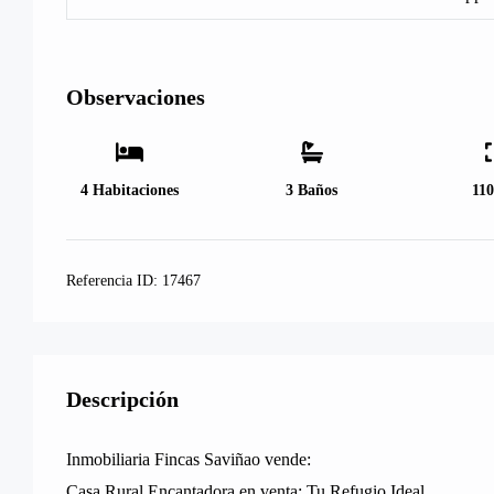
Observaciones
4
Habitaciones
3
Baños
11
Referencia ID:
17467
Descripción
Inmobiliaria Fincas Saviñao vende:
Casa Rural Encantadora en venta: Tu Refugio Ideal