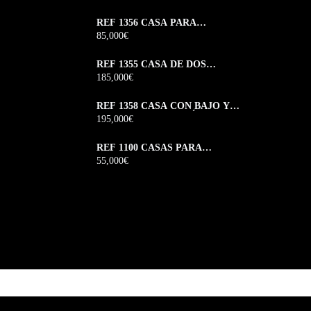
REF 1356 CASA PARA
REFORMAR EN CALLE JUAN
85,000€
MONTES
REF 1355 CASA DE DOS
PLANTAS EN MONFORTE DE
185,000€
LEMOS
REF 1358 CASA CON BAJO Y
DOS PLANTAS EN RÚA
195,000€
VEIGUIÑA MONFORTE DE
LEMOS
REF 1100 CASAS PARA
REFORMAR EN CACEDO –
55,000€
BOLMENTE – SOBER