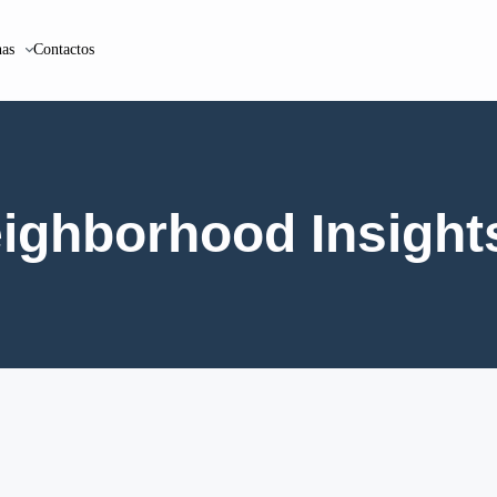
as
Contactos
ighborhood Insight