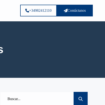
+34982412110
Contáctanos
s