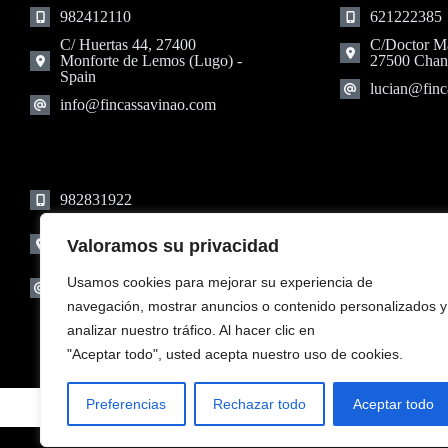
982412110
621222385
C/ Huertas 44, 27400
C/Doctor Ma
Monforte de Lemos (Lugo) -
27500 Chan
Spain
lucian@finc
info@fincassavinao.com
982831922
Plaza Bernardino Ribadavia
2, 27540 Escairón - O
Valoramos su privacidad
Saviñao (Lugo)
Usamos cookies para mejorar su experiencia de
lucian@fincassavinao.com
navegación, mostrar anuncios o contenido personalizados y
analizar nuestro tráfico. Al hacer clic en
"Aceptar todo", usted acepta nuestro uso de cookies.
Preferencias
Rechazar todo
Aceptar todo